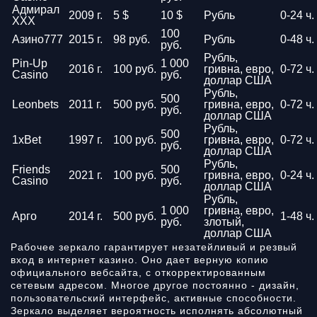
Адмирал
2009 г.
5 $
10 $
Рубль
0-24 ч.
XXX
100
Азино777
2015 г.
98 руб.
Рубль
0-48 ч.
руб.
Рубль,
Pin-Up
1 000
2016 г.
100 руб.
гривна, евро,
0-72 ч.
Сasino
руб.
доллар США
Рубль,
500
Leonbets
2011 г.
500 руб.
гривна, евро,
0-72 ч.
руб.
доллар США
Рубль,
500
1xBet
1997 г.
100 руб.
гривна, евро,
0-72 ч.
руб.
доллар США
Рубль,
Friends
500
2021 г.
100 руб.
гривна, евро,
0-24 ч.
Casino
руб.
доллар США
Рубль,
1 000
гривна, евро,
Арго
2014 г.
500 руб.
1-48 ч.
руб.
злотый,
доллар США
Рабочее зеркало гарантирует незатейливый и резвый
вход в интернет казино. Оно дает верную копию
официального вебсайта, с откорректированным
сетевым адресом. Многое другое постоянно - дизайн,
пользовательский интерфейс, активные способности.
Зеркало выделяет вероятность исполнять абсолютный